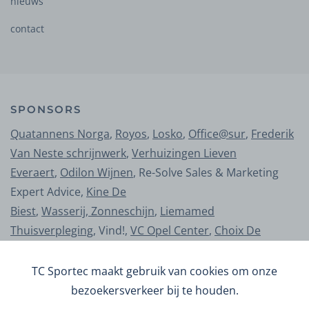
nieuws
contact
SPONSORS
Quatannens Norga
,
Royos
,
Losko
,
Office@sur
,
Frederik
Van Neste schrijnwerk
,
Verhuizingen Lieven
Everaert
,
Odilon Wijnen
, Re-Solve Sales & Marketing
Expert Advice,
Kine De
Biest
,
Wasserij, Zonneschijn
,
Liemamed
Thuisverpleging
, Vind!,
VC Opel Center
,
Choix De
Fie
,
Buro-B Tuinarchitectuur
,
Vanomobil
,
Macogas
,
Tegelwerken Bart
,
S-Concept
,
Belezza Laura
TC Sportec maakt gebruik van cookies om onze
bezoekersverkeer bij te houden.