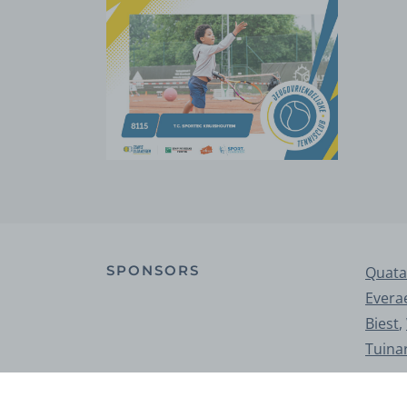
SPONSORS
Quata
Evera
Biest
,
Tuina