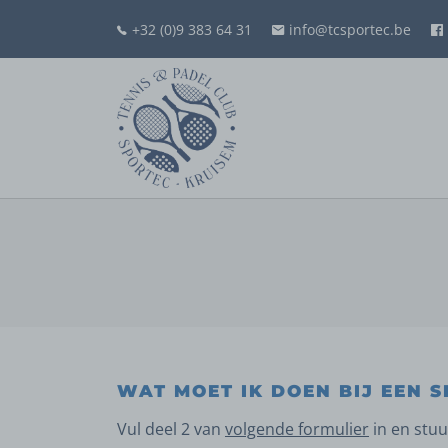
+32 (0)9 383 64 31
info@tcsportec.be
WAT MOET IK DOEN BIJ EEN 
Vul deel 2 van
volgende formulier
in en stuu