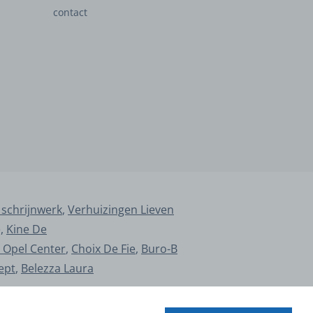
contact
 schrijnwerk
,
Verhuizingen Lieven
e,
Kine De
 Opel Center
,
Choix De Fie
,
Buro-B
ept
,
Belezza Laura