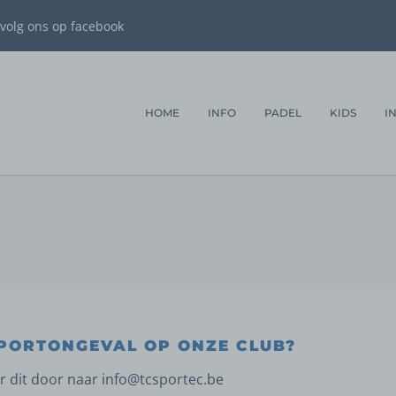
volg ons op facebook
HOME
INFO
PADEL
KIDS
I
SPORTONGEVAL OP ONZE CLUB?
r dit door naar info@tcsportec.be