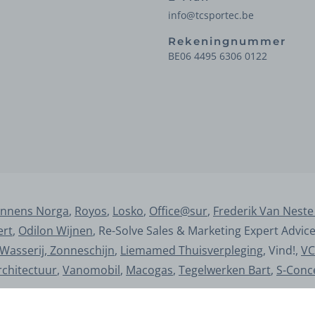
info@tcsportec.be
Rekeningnummer
BE06 4495 6306 0122
nnens Norga
,
Royos
,
Losko
,
Office@sur
,
Frederik Van Neste
ert
,
Odilon Wijnen
, Re-Solve Sales & Marketing Expert Advic
Wasserij, Zonneschijn
,
Liemamed Thuisverpleging
, Vind!,
VC
rchitectuur
,
Vanomobil
,
Macogas
,
Tegelwerken Bart
,
S-Conc