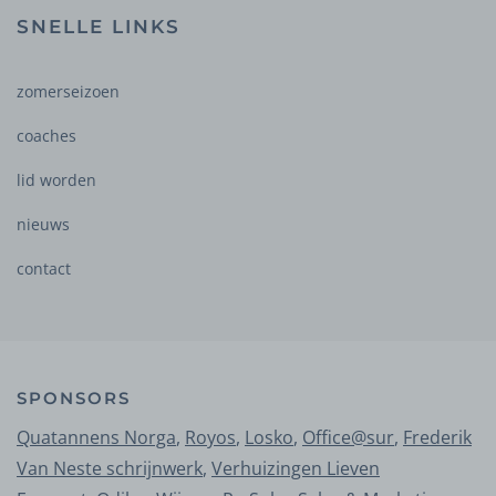
SNELLE LINKS
zomerseizoen
coaches
lid worden
nieuws
contact
SPONSORS
Quatannens Norga
,
Royos
,
Losko
,
Office@sur
,
Frederik
Van Neste schrijnwerk
,
Verhuizingen Lieven