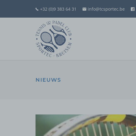
+32 (0)9 383 64 31
info@tcsportec.be
NIEUWS