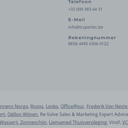
Telefoon
+32 (0)9 383 64 31
E-Mail
info@tcsportec.be
Rekeningnummer
BE06 4495 6306 0122
nnens Norga
,
Royos
,
Losko
,
Office@sur
,
Frederik Van Neste
ert
,
Odilon Wijnen
, Re-Solve Sales & Marketing Expert Advic
Wasserij, Zonneschijn
,
Liemamed Thuisverpleging
, Vind!,
VC